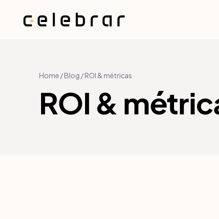
Home
/
Blog
/
ROI & métricas
ROI & métric