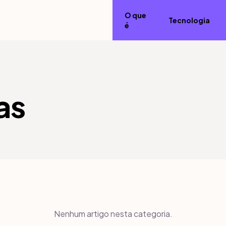
O que
Tecnologia
é
as
Nenhum artigo nesta categoria.