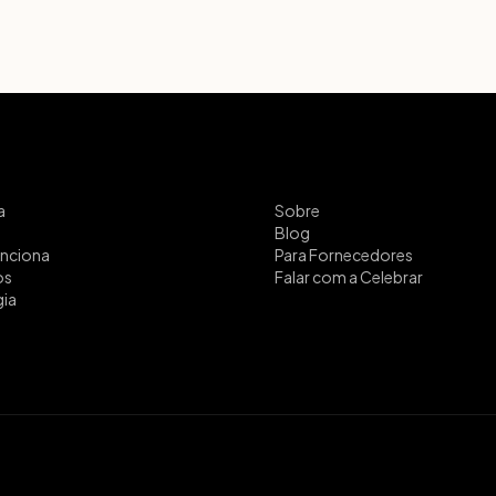
a
Sobre
Blog
nciona
Para Fornecedores
os
Falar com a Celebrar
ia