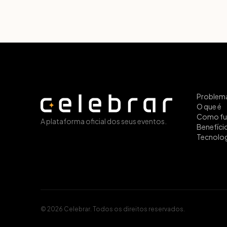
Problem
O que é
Como fu
A plataforma oficial dos seus eventos.
Benefíci
Tecnolog
©
2026
Celebrar. Todos os direitos reservados.